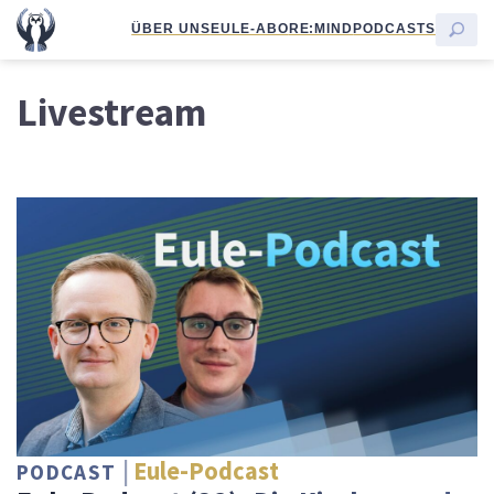
ÜBER UNS
EULE-ABO
RE:MIND
PODCASTS
Livestream
Eule-Podcast
PODCAST