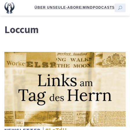
ÜBER UNS
EULE-ABO
RE:MIND
PODCASTS
Loccum