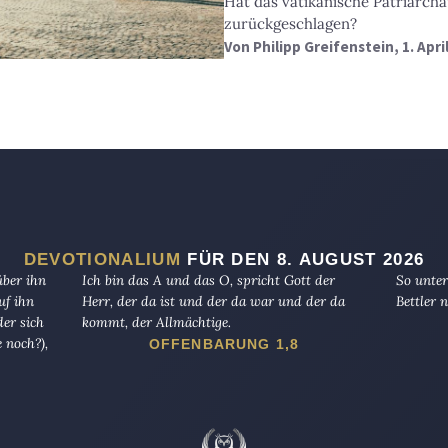
Hat das vatikanische Patriarcha
zurückgeschlagen?
Von
Philipp Greifenstein
, 1. Apri
DEVOTIONALIUM
FÜR DEN 8. AUGUST 2026
über ihn
Ich bin das A und das O, spricht Gott der
So unter
uf ihn
Herr, der da ist und der da war und der da
Bettler n
er sich
kommt, der Allmächtige.
 noch?),
OFFENBARUNG 1,8