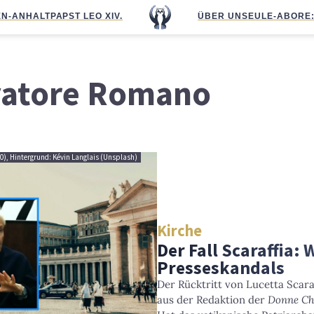
N-ANHALT
PAPST LEO XIV.
ÜBER UNS
EULE-ABO
RE
vatore Romano
.0), Hintergrund: Kévin Langlais (Unsplash)
Kirche
Der Fall Scaraffia:
Presseskandals
Der Rücktritt von Lucetta Scara
aus der Redaktion der
Donne Ch