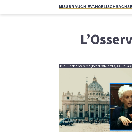
MISSBRAUCH EVANGELISCH
SACHSE
L’Osser
Bild: Lucetta Scaraffia (Medol, Wikipedia, CC BY-SA 4