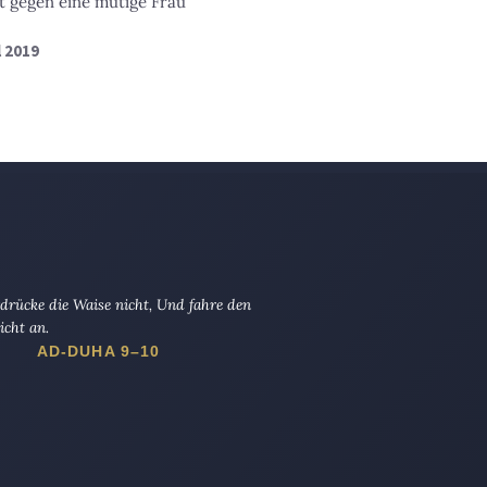
t gegen eine mutige Frau
l 2019
drücke die Waise nicht, Und fahre den
icht an.
AD-DUHA 9–10