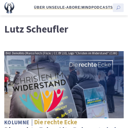
ÜBER UNS
EULE-ABO
RE:MIND
PODCASTS
Lutz Scheufler
Bild: Demofoto (Marco Ferch (Flickr / CC BY 2.0), Logo "Christen im Widerstand" (CiW)
Die rechte Ecke
KOLUMNE