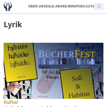
ÜBER UNS
EULE-ABO
RE:MIND
PODCASTS
Lyrik
Kultur