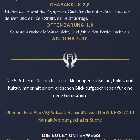
CHABAKKUK 2,6
Ich bin das A und das O, spricht Gott der Herr, der da ist und der
da war und der da kommt, der Allmächtige.
OFFENBARUNG 1,8
So unterdrücke die Waise nicht, Und fahre den Bettler nicht an.
AD-DUHA 9–10
Die Eule
bietet Nachrichten und Meinungen zu Kirche, Politik und
Kultur, immer mit einem kritischen Blick aufgeschrieben für eine
neue Generation.
Über uns
Eule-Abo
FAQ
Podcasts
Re:mind
Newsletter
WIDERSTAND!
Kontakt
Werbung schalten
Suche
„DIE EULE“ UNTERWEGS