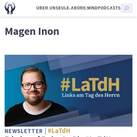
ÜBER UNS
EULE-ABO
RE:MIND
PODCASTS
Magen Inon
#LaTdH
NEWSLETTER