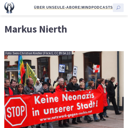
ÜBER UNS
EULE-ABO
RE:MIND
PODCASTS
Markus Nierth
Foto: Sven-Christian Kindler (Flickr), CC BY-SA 2.0