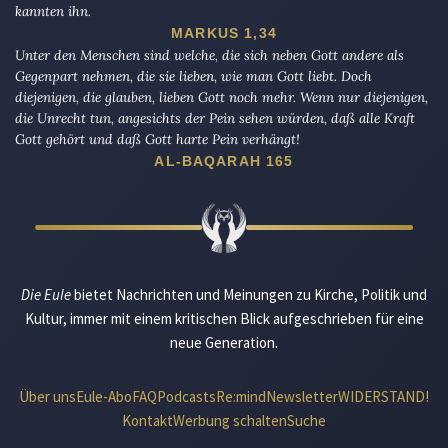
kannten ihn.
MARKUS 1,34
Unter den Menschen sind welche, die sich neben Gott andere als
Gegenpart nehmen, die sie lieben, wie man Gott liebt. Doch
diejenigen, die glauben, lieben Gott noch mehr. Wenn nur diejenigen,
die Unrecht tun, angesichts der Pein sehen würden, daß alle Kraft
Gott gehört und daß Gott harte Pein verhängt!
AL-BAQARAH 165
Die Eule
bietet Nachrichten und Meinungen zu Kirche, Politik und
Kultur, immer mit einem kritischen Blick aufgeschrieben für eine
neue Generation.
Über uns
Eule-Abo
FAQ
Podcasts
Re:mind
Newsletter
WIDERSTAND!
Kontakt
Werbung schalten
Suche