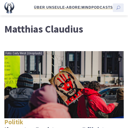
ÜBER UNS
EULE-ABO
RE:MIND
PODCASTS
Matthias Claudius
Foto: Cody West (Unsplash)
Politik