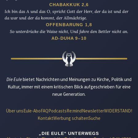
CHABAKKUK 2,6
Ich bin das A und das O, spricht Gott der Herr, der da ist und der
da war und der da kommt, der Allmächtige.
OFFENBARUNG 1,8
So unterdrücke die Waise nicht, Und fahre den Bettler nicht an.
AD-DUHA 9–10
Die Eule
bietet Nachrichten und Meinungen zu Kirche, Politik und
Kultur, immer mit einem kritischen Blick aufgeschrieben für eine
neue Generation.
Über uns
Eule-Abo
FAQ
Podcasts
Re:mind
Newsletter
WIDERSTAND!
Kontakt
Werbung schalten
Suche
„DIE EULE“ UNTERWEGS