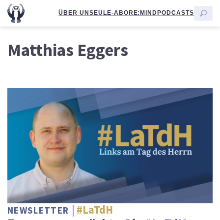
ÜBER UNS
EULE-ABO
RE:MIND
PODCASTS
Matthias Eggers
#LaTdH
NEWSLETTER