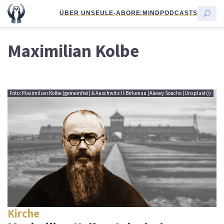
ÜBER UNS
EULE-ABO
RE:MIND
PODCASTS
Maximilian Kolbe
Foto: Maximilian Kolbe (gemeinfrei) & Auschwitz II-Birkenau (Alexey Soucho (Unsplash))
Kirche