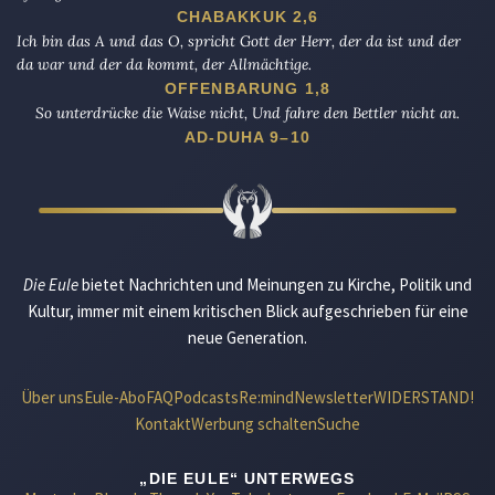
CHABAKKUK 2,6
Ich bin das A und das O, spricht Gott der Herr, der da ist und der
da war und der da kommt, der Allmächtige.
OFFENBARUNG 1,8
So unterdrücke die Waise nicht, Und fahre den Bettler nicht an.
AD-DUHA 9–10
Die Eule
bietet Nachrichten und Meinungen zu Kirche, Politik und
Kultur, immer mit einem kritischen Blick aufgeschrieben für eine
neue Generation.
Über uns
Eule-Abo
FAQ
Podcasts
Re:mind
Newsletter
WIDERSTAND!
Kontakt
Werbung schalten
Suche
„DIE EULE“ UNTERWEGS