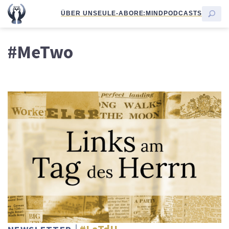
ÜBER UNS
EULE-ABO
RE:MIND
PODCASTS
#MeTwo