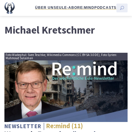
ÜBER UNS
EULE-ABO
RE:MIND
PODCASTS
Michael Kretschmer
Foto Wadephul: Sven Teschke, Wikimedia Commons (CC BY-SA 3.0 DE), Foto Syrien:
Mahmoud Sulaiman
Re:mind (11)
NEWSLETTER