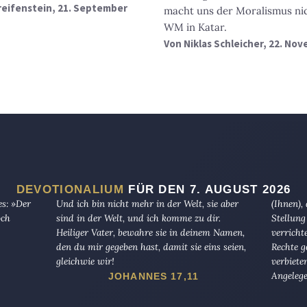
reifenstein
, 21. September
macht uns der Moralismus ni
WM in Katar.
Von
Niklas Schleicher
, 22. No
DEVOTIONALIUM
FÜR DEN 7. AUGUST 2026
es: »Der
Und ich bin nicht mehr in der Welt, sie aber
(Ihnen),
och
sind in der Welt, und ich komme zu dir.
Stellung
Heiliger Vater, bewahre sie in deinem Namen,
verricht
den du mir gegeben hast, damit sie eins seien,
Rechte g
gleichwie wir!
verbiete
Angelege
JOHANNES 17,11