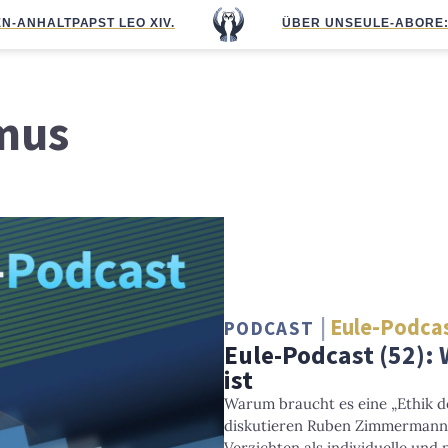
N-ANHALT
PAPST LEO XIV.
ÜBER UNS
EULE-ABO
RE
mus
Eule-Podca
PODCAST
Eule-Podcast (52):
ist
Warum braucht es eine „Ethik d
diskutieren Ruben Zimmermann
Verzichten als individuelle und p