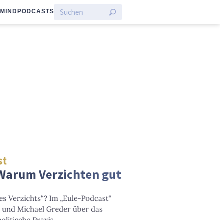
:MIND
PODCASTS
st
 Warum Verzichten gut
es Verzichts“? Im „Eule-Podcast“
 und Michael Greder über das
olitische Praxis.