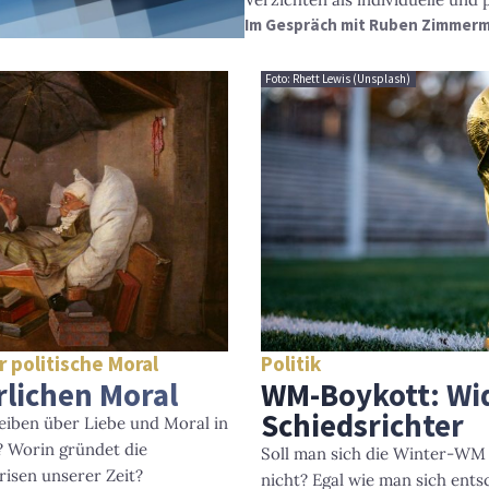
Im Gespräch mit Ruben Zimmerm
Foto: Rhett Lewis (Unsplash)
 politische Moral
Politik
rlichen Moral
WM-Boykott: Wid
Schiedsrichter
iben über Liebe und Moral in
? Worin gründet die
Soll man sich die Winter-WM
risen unserer Zeit?
nicht? Egal wie man sich ent