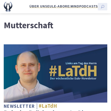
ÜBER UNS
EULE-ABO
RE:MIND
PODCASTS
Mutterschaft
#LaTdH
NEWSLETTER