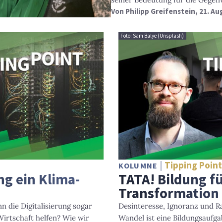
Von
Philipp Greifenstein
, 21. A
Foto: Sam Balye (Unsplash)
Tipping Poin
KOLUMNE
ung ein Klima-
TATA! Bildung f
Transformation
nn die Digitalisierung sogar
Desinteresse, Ignoranz und Ra
irtschaft helfen? Wie wir
Wandel ist eine Bildungsaufg