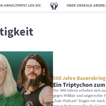
N-ANHALT
PAPST LEO XIV.
ÜBER UNS
EULE-ABO
RE
tigkeit
500 Jahre Bauernkrieg
Ein Triptychon zum
Vor 500 Jahren erhoben sich au
gegen Willkür und ungerechte H
„Eule-Podcast“ fragen wir nach
seiner Bedeutung für die Gegen