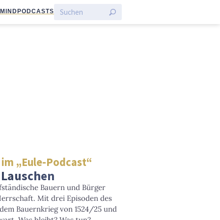
:MIND
PODCASTS
 im „Eule-Podcast“
 Lauschen
fständische Bauern und Bürger
errschaft. Mit drei Episoden des
 dem Bauernkrieg von 1524/25 und
wart. Was bleibt? Was tun?