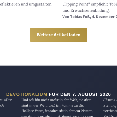
reflektieren und umgestalten
„Tipping Point“ empfiehlt
Tobi
und Erwachsenenbildung.
Von
Tobias Foß
, 4. Dezember 
Weitere Artikel laden
DEVOTIONALIUM
FÜR DEN 7. AUGUST 2026
es: »Der
Und ich bin nicht mehr in der Welt, sie aber
(Ihnen),
och
sind in der Welt, und ich komme zu dir.
Stellung
Heiliger Vater, bewahre sie in deinem Namen,
verricht
den du mir gegeben hast, damit sie eins seien,
Rechte g