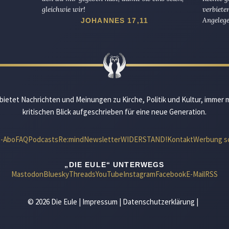
gleichwie wir!
verbiete
Angelege
JOHANNES 17,11
bietet Nachrichten und Meinungen zu Kirche, Politik und Kultur, immer 
kritischen Blick aufgeschrieben für eine neue Generation.
e-Abo
FAQ
Podcasts
Re:mind
Newsletter
WIDERSTAND!
Kontakt
Werbung s
„DIE EULE“ UNTERWEGS
Mastodon
Bluesky
Threads
YouTube
Instagram
Facebook
E-Mail
RSS
© 2026 Die Eule |
Impressum
|
Datenschutzerklärung
|