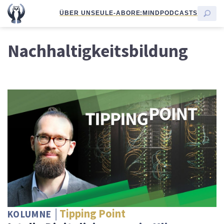
ÜBER UNS
EULE-ABO
RE:MIND
PODCASTS
Nachhaltigkeitsbildung
Tipping Point
KOLUMNE