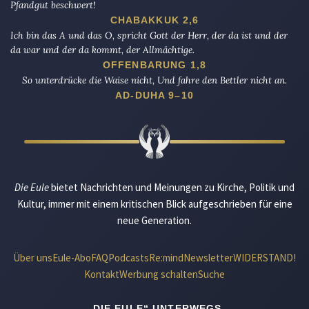
Pfandgut beschwert!
CHABAKKUK 2,6
Ich bin das A und das O, spricht Gott der Herr, der da ist und der
da war und der da kommt, der Allmächtige.
OFFENBARUNG 1,8
So unterdrücke die Waise nicht, Und fahre den Bettler nicht an.
AD-DUHA 9–10
Die Eule
bietet Nachrichten und Meinungen zu Kirche, Politik und
Kultur, immer mit einem kritischen Blick aufgeschrieben für eine
neue Generation.
Über uns
Eule-Abo
FAQ
Podcasts
Re:mind
Newsletter
WIDERSTAND!
Kontakt
Werbung schalten
Suche
„DIE EULE“ UNTERWEGS