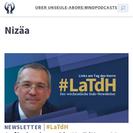
ÜBER UNS
EULE-ABO
RE:MIND
PODCASTS
Nizäa
#LaTdH
NEWSLETTER