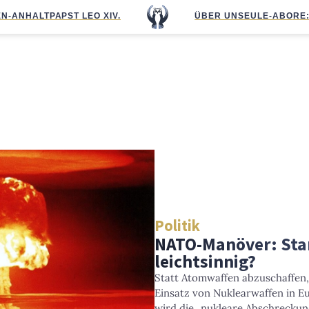
N-ANHALT
PAPST LEO XIV.
ÜBER UNS
EULE-ABO
RE
Politik
NATO-Manöver: Sta
leichtsinnig?
Statt Atomwaffen abzuschaffen
Einsatz von Nuklearwaffen in E
wird die „nukleare Abschreckun