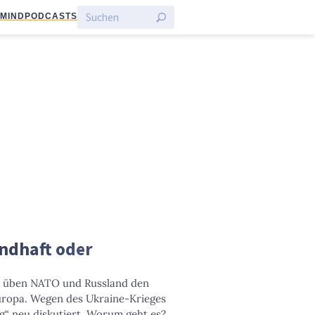
:MIND
PODCASTS
ndhaft oder
, üben NATO und Russland den
uropa. Wegen des Ukraine-Krieges
g“ neu diskutiert. Worum geht es?