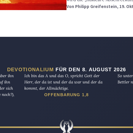
Von
Philipp Greifenstein
, 19. O
DEVOTIONALIUM
FÜR DEN 8. AUGUST 2026
über ihn
Ich bin das A und das O, spricht Gott der
So unter
uf ihn
Herr, der da ist und der da war und der da
Bettler n
er sich
kommt, der Allmächtige.
 noch?),
OFFENBARUNG 1,8