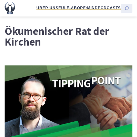
ÜBER UNS
EULE-ABO
RE:MIND
PODCASTS
Ökumenischer Rat der
Kirchen