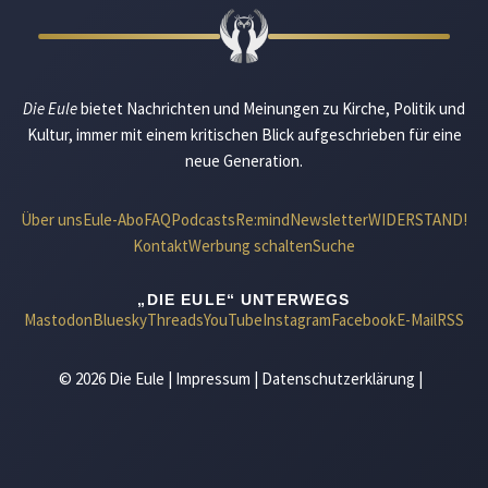
Die Eule
bietet Nachrichten und Meinungen zu Kirche, Politik und
Kultur, immer mit einem kritischen Blick aufgeschrieben für eine
neue Generation.
Über uns
Eule-Abo
FAQ
Podcasts
Re:mind
Newsletter
WIDERSTAND!
Kontakt
Werbung schalten
Suche
„DIE EULE“ UNTERWEGS
Mastodon
Bluesky
Threads
YouTube
Instagram
Facebook
E-Mail
RSS
© 2026 Die Eule |
Impressum
|
Datenschutzerklärung
|