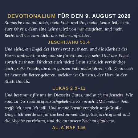
DEVOTIONALIUM
FÜR DEN 9. AUGUST 2026
So merke nun auf mich, mein Volk, und ihr, meine Leute, leihet mir
eure Ohren; denn eine Lehre wird von mir ausgehen, und mein
Recht will ich zum Licht der Völker aufrichten.
JESCHIJAHU 51,4
Und siehe, ein Engel des Herrn trat zu ihnen, und die Klarheit des
Herrn umleuchtete sie; und sie fürchteten sich sehr. Und der Engel
sprach zu ihnen: Fürchtet euch nicht! Denn siehe, ich verkündige
euch große Freude, die dem ganzen Volk widerfahren soll. Denn euch
ist heute ein Retter geboren, welcher ist Christus, der Herr, in der
Stadt Davids.
LUKAS 2,9–11
Und bestimme für uns im Diesseits Gutes, und auch im Jenseits. Wir
sind zu Dir reumütig zurückgekehrt.« Er sprach: »Mit meiner Pein
treffe Ich, wen Ich will. Und meine Barmherzigkeit umfaßt alle
Dinge. Ich werde sie für die bestimmen, die gottesfürchtig sind und
die Abgabe entrichten, und die an unsere Zeichen glauben«.
AL-A`RAF 156