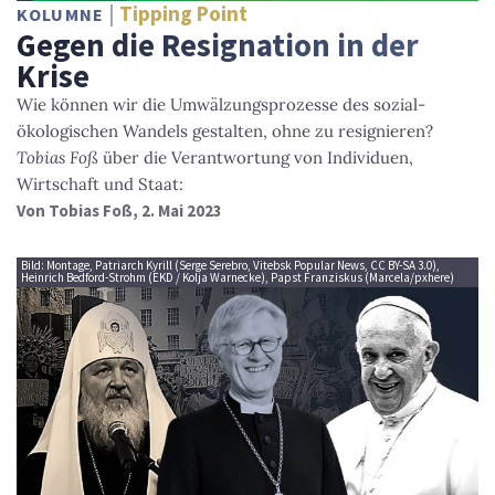
Tipping Point
KOLUMNE
Gegen die Resignation in der
Krise
Wie können wir die Umwälzungsprozesse des sozial-
ökologischen Wandels gestalten, ohne zu resignieren?
Tobias Foß
über die Verantwortung von Individuen,
Wirtschaft und Staat:
Von
Tobias Foß
, 2. Mai 2023
Bild: Montage, Patriarch Kyrill (Serge Serebro, Vitebsk Popular News, CC BY-SA 3.0),
Heinrich Bedford-Strohm (EKD / Kolja Warnecke), Papst Franziskus (Marcela/pxhere)