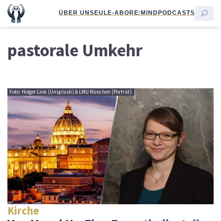
ÜBER UNS
EULE-ABO
RE:MIND
PODCASTS
pastorale Umkehr
Foto: Holger Link (Unsplash) & LMU München (Porträt)
Kirche