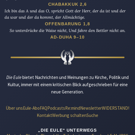
CHABAKKUK 2,6
Ich bin das A und das O, spricht Gott der Herr, der da ist und der
da war und der da kommt, der Allmächtige.
OFFENBARUNG 1,8
So unterdrücke die Waise nicht, Und fahre den Bettler nicht an.
AD-DUHA 9–10
Die Eule
bietet Nachrichten und Meinungen zu Kirche, Politik und
Kultur, immer mit einem kritischen Blick aufgeschrieben für eine
neue Generation.
Über uns
Eule-Abo
FAQ
Podcasts
Re:mind
Newsletter
WIDERSTAND!
Kontakt
Werbung schalten
Suche
„DIE EULE“ UNTERWEGS