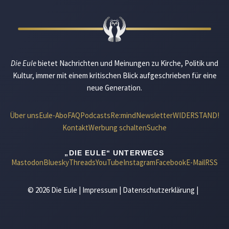
Die Eule
bietet Nachrichten und Meinungen zu Kirche, Politik und
Kultur, immer mit einem kritischen Blick aufgeschrieben für eine
neue Generation.
Über uns
Eule-Abo
FAQ
Podcasts
Re:mind
Newsletter
WIDERSTAND!
Kontakt
Werbung schalten
Suche
„DIE EULE“ UNTERWEGS
Mastodon
Bluesky
Threads
YouTube
Instagram
Facebook
E-Mail
RSS
© 2026 Die Eule |
Impressum
|
Datenschutzerklärung
|