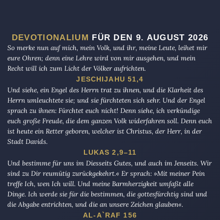
DEVOTIONALIUM
FÜR DEN 9. AUGUST 2026
So merke nun auf mich, mein Volk, und ihr, meine Leute, leihet mir
eure Ohren; denn eine Lehre wird von mir ausgehen, und mein
Recht will ich zum Licht der Völker aufrichten.
JESCHIJAHU 51,4
Und siehe, ein Engel des Herrn trat zu ihnen, und die Klarheit des
Herrn umleuchtete sie; und sie fürchteten sich sehr. Und der Engel
sprach zu ihnen: Fürchtet euch nicht! Denn siehe, ich verkündige
euch große Freude, die dem ganzen Volk widerfahren soll. Denn euch
ist heute ein Retter geboren, welcher ist Christus, der Herr, in der
Stadt Davids.
LUKAS 2,9–11
Und bestimme für uns im Diesseits Gutes, und auch im Jenseits. Wir
sind zu Dir reumütig zurückgekehrt.« Er sprach: »Mit meiner Pein
treffe Ich, wen Ich will. Und meine Barmherzigkeit umfaßt alle
Dinge. Ich werde sie für die bestimmen, die gottesfürchtig sind und
die Abgabe entrichten, und die an unsere Zeichen glauben«.
AL-A`RAF 156