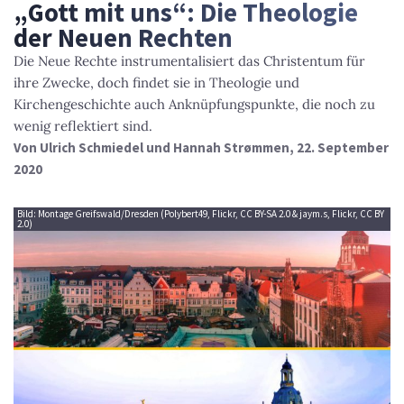
„Gott mit uns“: Die Theologie
der Neuen Rechten
Die Neue Rechte instrumentalisiert das Christentum für
ihre Zwecke, doch findet sie in Theologie und
Kirchengeschichte auch Anknüpfungspunkte, die noch zu
wenig reflektiert sind.
Von
Ulrich Schmiedel und Hannah Strømmen
, 22. September
2020
Bild: Montage Greifswald/Dresden (Polybert49, Flickr, CC BY-SA 2.0 & jaym.s, Flickr, CC BY
2.0)