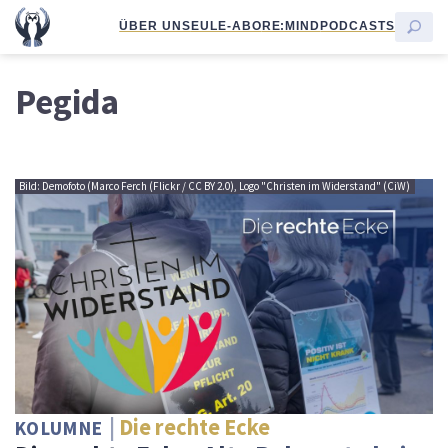
ÜBER UNS
EULE-ABO
RE:MIND
PODCASTS
Pegida
Bild: Demofoto (Marco Ferch (Flickr / CC BY 2.0), Logo "Christen im Widerstand" (CiW)
Die rechte Ecke
KOLUMNE