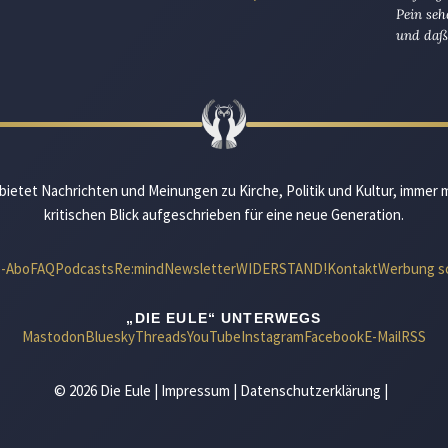
Pein seh
und daß 
bietet Nachrichten und Meinungen zu Kirche, Politik und Kultur, immer 
kritischen Blick aufgeschrieben für eine neue Generation.
e-Abo
FAQ
Podcasts
Re:mind
Newsletter
WIDERSTAND!
Kontakt
Werbung s
„DIE EULE“ UNTERWEGS
Mastodon
Bluesky
Threads
YouTube
Instagram
Facebook
E-Mail
RSS
© 2026 Die Eule |
Impressum
|
Datenschutzerklärung
|