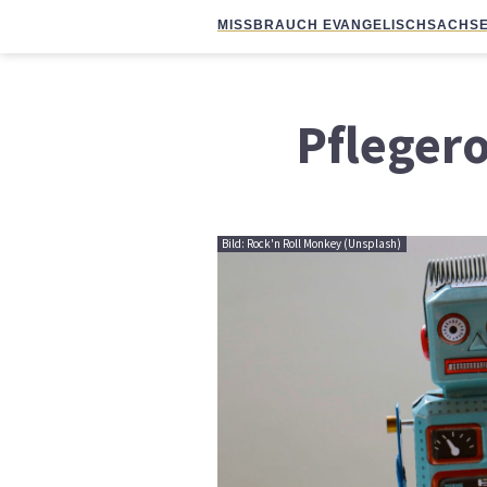
MISSBRAUCH EVANGELISCH
SACHSE
Pfleger
Bild: Rock'n Roll Monkey (Unsplash)