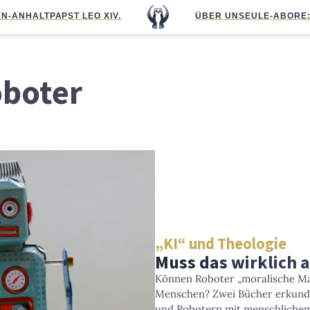
N-ANHALT
PAPST LEO XIV.
ÜBER UNS
EULE-ABO
RE
oboter
„KI“ und Theologie
Muss das wirklich 
Können Roboter „moralische Mas
Menschen? Zwei Bücher erkund
und Robotern mit menschlichem 