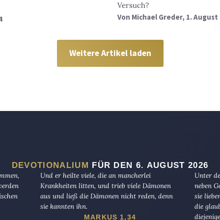
Versuch?
Von
Michael Greder
, 1. August
4
Weitere Artikel laden
DEVOTIONALIUM
FÜR DEN 6. AUGUST 2026
kommen,
Und er heilte viele, die an mancherlei
Unter de
 werden
Krankheiten litten, und trieb viele Dämonen
neben Go
ischen
aus und ließ die Dämonen nicht reden, denn
sie lieb
sie kannten ihn.
die glau
diejenig
MARKUS 1,34