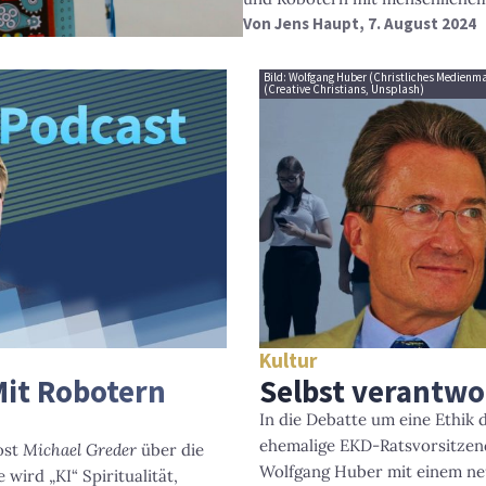
Von
Jens Haupt
, 7. August 2024
Bild: Wolfgang Huber (Christliches Medienmag
(Creative Christians, Unsplash)
Kultur
Mit Robotern
Selbst verantwo
In die Debatte um eine Ethik d
ehemalige EKD-Ratsvorsitzen
ost
Michael Greder
über die
Wolfgang Huber mit einem neu
wird „KI“ Spiritualität,