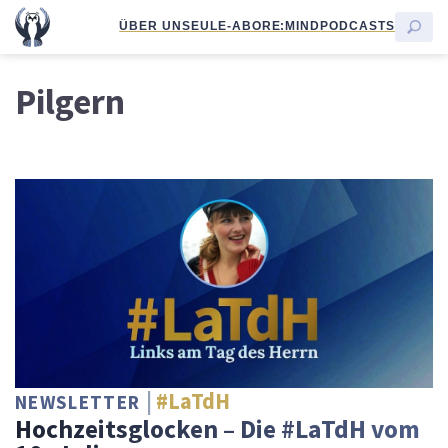
ÜBER UNS
EULE-ABO
RE:MIND
PODCASTS
Pilgern
#LaTdH
NEWSLETTER
Hochzeitsglocken – Die #LaTdH vom