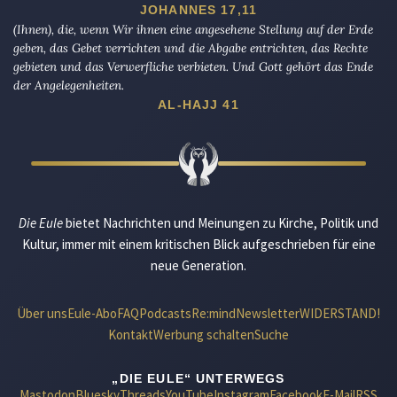
JOHANNES 17,11
(Ihnen), die, wenn Wir ihnen eine angesehene Stellung auf der Erde
geben, das Gebet verrichten und die Abgabe entrichten, das Rechte
gebieten und das Verwerfliche verbieten. Und Gott gehört das Ende
der Angelegenheiten.
AL-HAJJ 41
Die Eule
bietet Nachrichten und Meinungen zu Kirche, Politik und
Kultur, immer mit einem kritischen Blick aufgeschrieben für eine
neue Generation.
Über uns
Eule-Abo
FAQ
Podcasts
Re:mind
Newsletter
WIDERSTAND!
Kontakt
Werbung schalten
Suche
„DIE EULE“ UNTERWEGS
Mastodon
Bluesky
Threads
YouTube
Instagram
Facebook
E-Mail
RSS