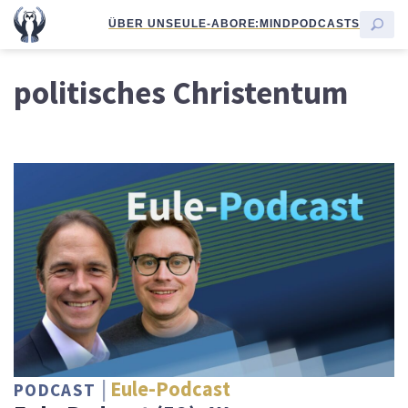
ÜBER UNS
EULE-ABO
RE:MIND
PODCASTS
politisches Christentum
Eule-Podcast
PODCAST