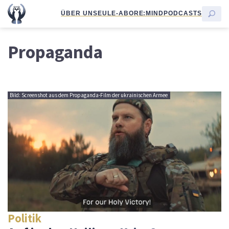
ÜBER UNS
EULE-ABO
RE:MIND
PODCASTS
Propaganda
Bild: Screenshot aus dem Propaganda-Film der ukrainischen Armee
Politik