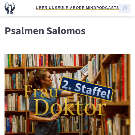
ÜBER UNS
EULE-ABO
RE:MIND
PODCASTS
Psalmen Salomos