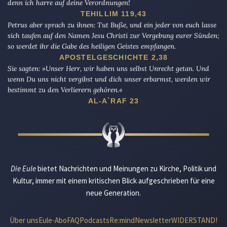
denn ich harre auf deine Verordnungen!
TEHILLIM 119,43
Petrus aber sprach zu ihnen: Tut Buße, und ein jeder von euch lasse
sich taufen auf den Namen Jesu Christi zur Vergebung eurer Sünden;
so werdet ihr die Gabe des heiligen Geistes empfangen.
APOSTELGESCHICHTE 2,38
Sie sagten: »Unser Herr, wir haben uns selbst Unrecht getan. Und
wenn Du uns nicht vergibst und dich unser erbarmst, werden wir
bestimmt zu den Verlierern gehören.«
AL-A`RAF 23
Die Eule
bietet Nachrichten und Meinungen zu Kirche, Politik und
Kultur, immer mit einem kritischen Blick aufgeschrieben für eine
neue Generation.
Über uns
Eule-Abo
FAQ
Podcasts
Re:mind
Newsletter
WIDERSTAND!