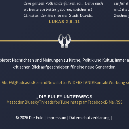
dem ganzen Volk widerfahren soll. Denn euch
sie für 
ist heute ein Retter geboren, welcher ist
und die 
Christus, der Herr, in der Stadt Davids.
Zeichen 
LUKAS 2,9–11
bietet Nachrichten und Meinungen zu Kirche, Politik und Kultur, immer 
kritischen Blick aufgeschrieben für eine neue Generation.
e-Abo
FAQ
Podcasts
Re:mind
Newsletter
WIDERSTAND!
Kontakt
Werbung s
„DIE EULE“ UNTERWEGS
Mastodon
Bluesky
Threads
YouTube
Instagram
Facebook
E-Mail
RSS
© 2026 Die Eule |
Impressum
|
Datenschutzerklärung
|