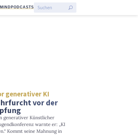
:MIND
PODCASTS
or generativer KI
Ehrfurcht vor der
öpfung
an generativer Künstlicher
 Jugendkonferenz warnte er: „KI
en.“ Kommt seine Mahnung in