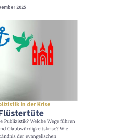
ovember 2025
izistik in der Krise
Flüstertüte
he Publizistik? Welche Wege führen
und Glaubwürdigkeitskrise? Wie
tändnis der evangelischen