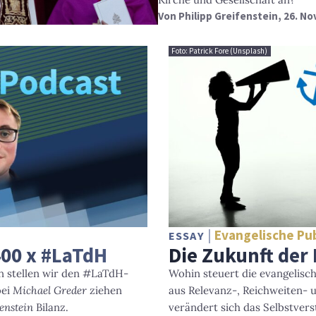
Von
Philipp Greifenstein
, 26. N
Foto: Patrick Fore (Unsplash)
Evangelische Publ
ESSAY
400 x #LaTdH
Die Zukunft der 
n stellen wir den #LaTdH-
Wohin steuert die evangelisc
bei
Michael Greder
ziehen
aus Relevanz-, Reichweiten- 
enstein
Bilanz.
verändert sich das Selbstvers