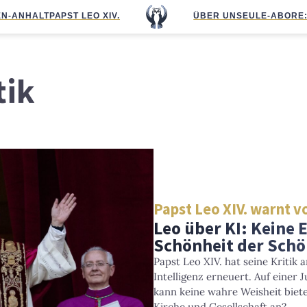
N-ANHALT
PAPST LEO XIV.
ÜBER UNS
EULE-ABO
RE
tik
Papst Leo XIV. warnt v
Leo über KI: Keine 
Schönheit der Sch
Papst Leo XIV. hat seine Kritik 
Intelligenz erneuert. Auf einer
kann keine wahre Weisheit biet
Kirche und Gesellschaft an?