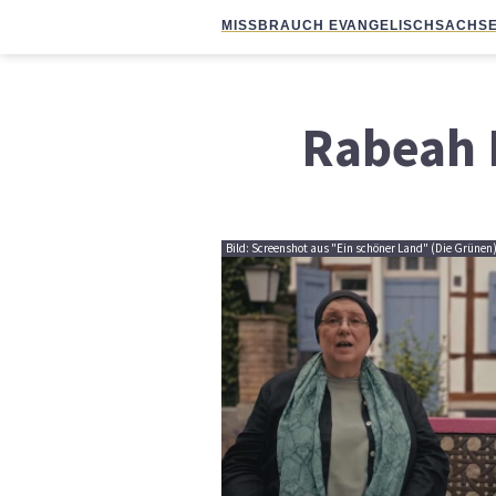
MISSBRAUCH EVANGELISCH
SACHSE
Rabeah 
Bild: Screenshot aus "Ein schöner Land" (Die Grünen