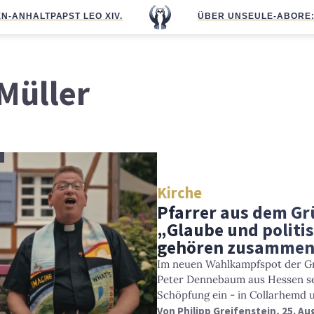
N-ANHALT
PAPST LEO XIV.
ÜBER UNS
EULE-ABO
RE
Müller
)
Kirche
Pfarrer aus dem G
„Glaube und polit
gehören zusammen
Im neuen Wahlkampfspot der Grü
Peter Dennebaum aus Hessen se
Schöpfung ein - in Collarhemd u
Von
Philipp Greifenstein
, 25. A