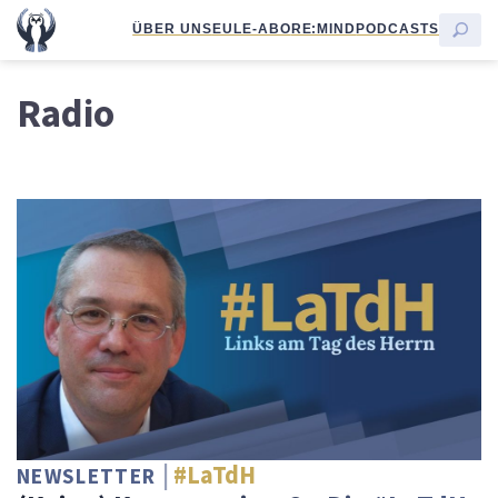
ÜBER UNS
EULE-ABO
RE:MIND
PODCASTS
Radio
#LaTdH
NEWSLETTER