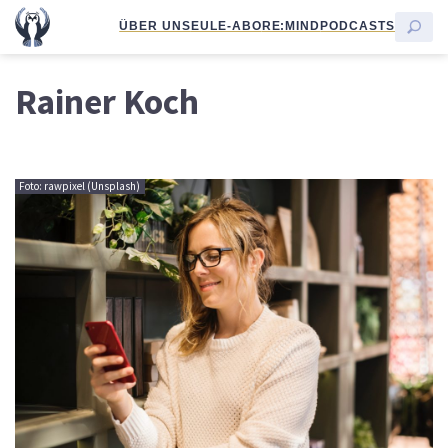
ÜBER UNS
EULE-ABO
RE:MIND
PODCASTS
Rainer Koch
Foto: rawpixel (Unsplash)