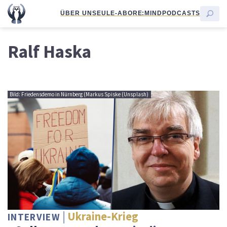
ÜBER UNS
EULE-ABO
RE:MIND
PODCASTS
Ralf Haska
Bild: Friedensdemo in Nürnberg (Markus Spiske (Unsplash)
Ukraine-Krieg
INTERVIEW