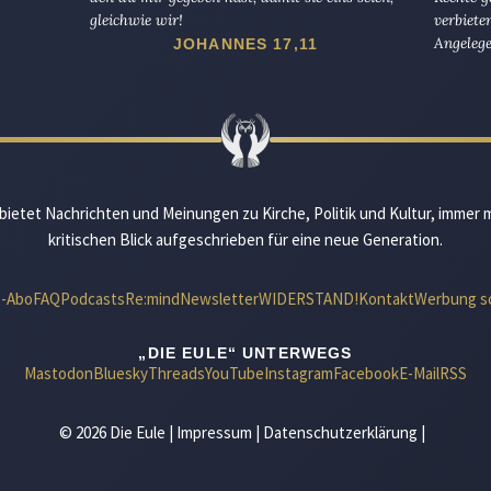
gleichwie wir!
verbiete
Angelege
JOHANNES 17,11
bietet Nachrichten und Meinungen zu Kirche, Politik und Kultur, immer 
kritischen Blick aufgeschrieben für eine neue Generation.
e-Abo
FAQ
Podcasts
Re:mind
Newsletter
WIDERSTAND!
Kontakt
Werbung s
„DIE EULE“ UNTERWEGS
Mastodon
Bluesky
Threads
YouTube
Instagram
Facebook
E-Mail
RSS
© 2026 Die Eule |
Impressum
|
Datenschutzerklärung
|