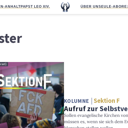
N-ANHALT
PAPST LEO XIV.
ÜBER UNS
EULE-ABO
RE
ster
srael)
Sektion F
KOLUMNE
Aufruf zur Selbstv
Sollen evangelische Kirchen von
müssen es, wenn sie sich dem E
Menschen stellen wollen.