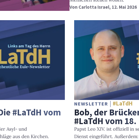
Von
Carlotta Israel
, 12. Mai 2026
#LaTdH
NEWSLETTER
– Die #LaTdH vom
Bob, der Brücke
#LaTdH vom 18.
der Asyl- und
Papst Leo XIV. ist offiziell i
chläge aus den Kirchen.
Dienst eingeführt. Außerdem: