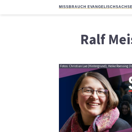
MISSBRAUCH EVANGELISCH
SACHSE
Ralf Mei
Fotos: Christian Lue (Hintergrund), Heike Roessing (I