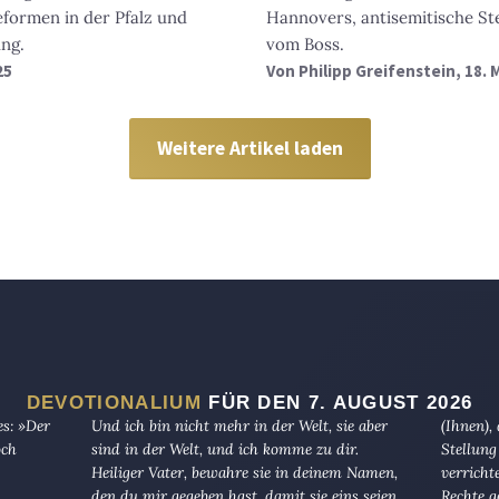
formen in der Pfalz und
Hannovers, antisemitische St
ung.
vom Boss.
25
Von
Philipp Greifenstein
, 18. 
Weitere Artikel laden
DEVOTIONALIUM
FÜR DEN 7. AUGUST 2026
es: »Der
Und ich bin nicht mehr in der Welt, sie aber
(Ihnen),
och
sind in der Welt, und ich komme zu dir.
Stellung
Heiliger Vater, bewahre sie in deinem Namen,
verricht
den du mir gegeben hast, damit sie eins seien,
Rechte g