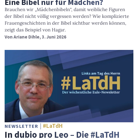
Eine Bibel nur für Mädchen?
Brauchen wir „Mädchenbibeln“, damit weibliche Figuren
der Bibel nicht völlig vergessen werden? Wie komplizierte
Frauengeschichten in der Bibel sichtbar werden können,
zeigt das Beispiel von Hagar.
Von
Ariane Dihle
, 3. Juni 2026
#LaTdH
NEWSLETTER
In dubio pro Leo – Die #LaTdH