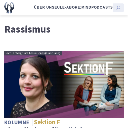
ÜBER UNS
EULE-ABO
RE:MIND
PODCASTS
Rassismus
Foto Hintergrund: Leslie Jones (Unsplash)
Sektion F
KOLUMNE