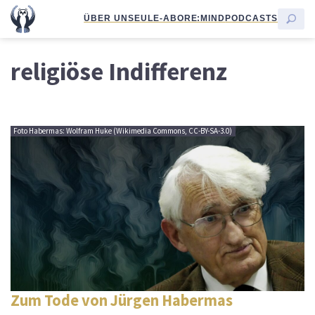
ÜBER UNS
EULE-ABO
RE:MIND
PODCASTS
religiöse Indifferenz
Foto Habermas: Wolfram Huke (Wikimedia Commons, CC-BY-SA-3.0)
Zum Tode von Jürgen Habermas