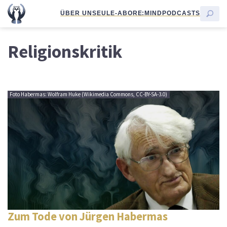
ÜBER UNS
EULE-ABO
RE:MIND
PODCASTS
Religionskritik
Foto Habermas: Wolfram Huke (Wikimedia Commons, CC-BY-SA-3.0)
Zum Tode von Jürgen Habermas