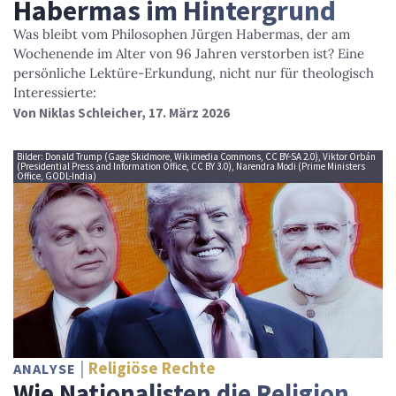
Habermas im Hintergrund
Was bleibt vom Philosophen Jürgen Habermas, der am
Wochenende im Alter von 96 Jahren verstorben ist? Eine
persönliche Lektüre-Erkundung, nicht nur für theologisch
Interessierte:
Von
Niklas Schleicher
, 17. März 2026
Bilder: Donald Trump (Gage Skidmore, Wikimedia Commons, CC BY-SA 2.0), Viktor Orbán
(Presidential Press and Information Office, CC BY 3.0), Narendra Modi (Prime Ministers
Office, GODL-India)
Religiöse Rechte
ANALYSE
Wie Nationalisten die Religion