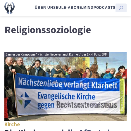
ÜBER UNS
EULE-ABO
RE:MIND
PODCASTS
Religionssoziologie
Banner der Kampagne "Nächstenliebe verlangt Klarheit" der EKM, Foto: EKM
Kirche