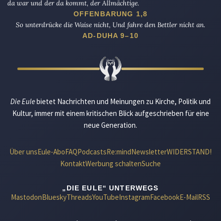
da war und der da kommt, der Allmächtige.
OFFENBARUNG 1,8
So unterdrücke die Waise nicht, Und fahre den Bettler nicht an.
AD-DUHA 9–10
Die Eule
bietet Nachrichten und Meinungen zu Kirche, Politik und
Kultur, immer mit einem kritischen Blick aufgeschrieben für eine
neue Generation.
Über uns
Eule-Abo
FAQ
Podcasts
Re:mind
Newsletter
WIDERSTAND!
Kontakt
Werbung schalten
Suche
„DIE EULE“ UNTERWEGS
Mastodon
Bluesky
Threads
YouTube
Instagram
Facebook
E-Mail
RSS