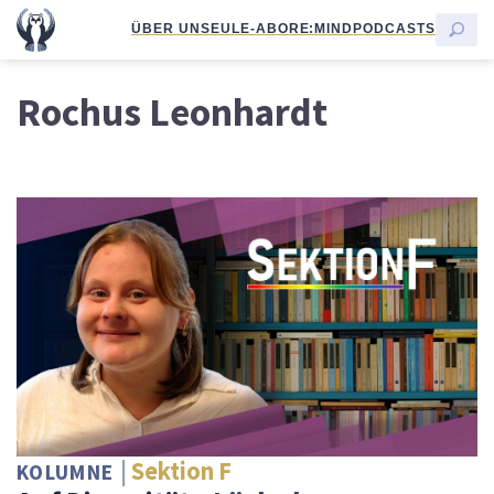
ÜBER UNS
EULE-ABO
RE:MIND
PODCASTS
Rochus Leonhardt
Sektion F
KOLUMNE