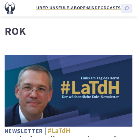
ÜBER UNS
EULE-ABO
RE:MIND
PODCASTS
ROK
#LaTdH
NEWSLETTER