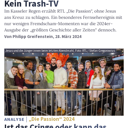
Kein Trash-TV
Im Kasseler Regen erzählt RTL „Die Passion“, ohne Jesus
ans Kreuz zu schlagen. Ein besonderes Fernsehereignis mit
nur wenigen Fremdscham-Momenten war die 2024er-
Ausgabe der „größten Geschichte aller Zeiten“ dennoch.
Von
Philipp Greifenstein
, 28. März 2024
Jesus und die Jünger:innen beim letzten Abendmahl, Foto: RTL / Stefan Gregorowius
„Die Passion“ 2024
ANALYSE
Ist das Cringe oder kann das