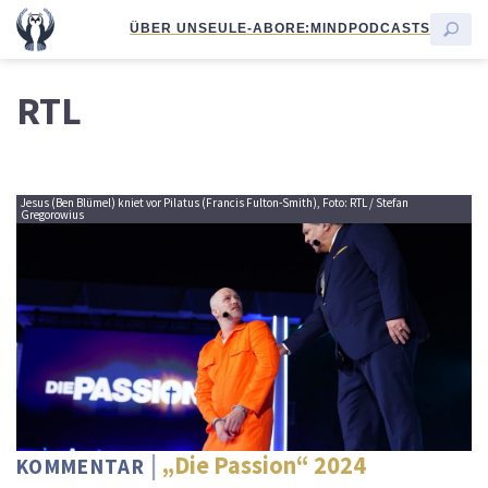
ÜBER UNS
EULE-ABO
RE:MIND
PODCASTS
RTL
Jesus (Ben Blümel) kniet vor Pilatus (Francis Fulton-Smith), Foto: RTL / Stefan
Gregorowius
„Die Passion“ 2024
KOMMENTAR