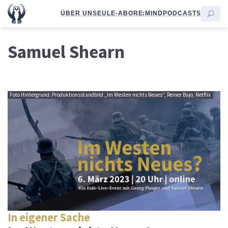
ÜBER UNS
EULE-ABO
RE:MIND
PODCASTS
Samuel Shearn
Foto Hintergrund: Produktionsstandbild „Im Westen nichts Neues“, Reiner Bajo, Netflix
In eigener Sache