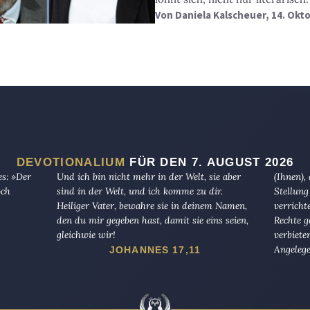
Von
Daniela Kalscheuer
, 14. Okt
DEVOTIONALIUM
FÜR DEN 7. AUGUST 2026
es: »Der
Und ich bin nicht mehr in der Welt, sie aber
(Ihnen),
och
sind in der Welt, und ich komme zu dir.
Stellung
Heiliger Vater, bewahre sie in deinem Namen,
verricht
den du mir gegeben hast, damit sie eins seien,
Rechte g
gleichwie wir!
verbiete
Angelege
JOHANNES 17,11