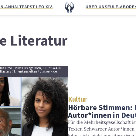
N-ANHALT
PAPST LEO XIV.
ÜBER UNS
EULE-ABO
RE
e Literatur
odua Otoo (Heike Huslage-Koch, CC BY-SA 4.0),
e Hasters (H. Henkensiefken / pixxwerk.de,
Kultur
Hörbare Stimmen: 
Autor*innen in Deu
Für die Mehrheitsgesellschaft is
Texten Schwarzer Autor*innen 
lohnt sich, nicht nur literarisch.