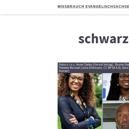
MISSBRAUCH EVANGELISCH
SACHSE
schwarz
Fotos v.l.n.r.: Anne Chebu (Unrast Verlag), Sharon D
Theodor Michael (Julia Dittmann, CC BY-SA 4.0), Alic
Hanser)