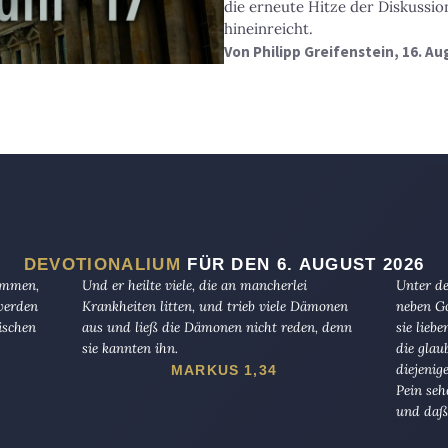
die erneute Hitze der Diskussion
hineinreicht.
Von
Philipp Greifenstein
, 16. A
DEVOTIONALIUM
FÜR DEN 6. AUGUST 2026
kommen,
Und er heilte viele, die an mancherlei
Unter de
 werden
Krankheiten litten, und trieb viele Dämonen
neben Go
ischen
aus und ließ die Dämonen nicht reden, denn
sie lieb
sie kannten ihn.
die glau
diejenig
MARKUS 1,34
Pein seh
und daß 