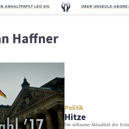
N-ANHALT
PAPST LEO XIV.
ÜBER UNS
EULE-ABO
RE
an Haffner
Politik
Hitze
Die seltsame Aktualität der Eri