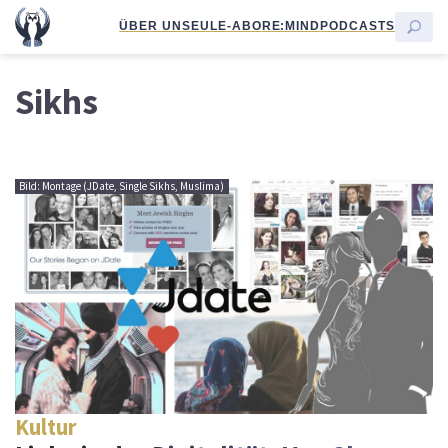
ÜBER UNS
EULE-ABO
RE:MIND
PODCASTS
Sikhs
Bild: Montage (JDate, Single Sikhs, Muslima)
Kultur