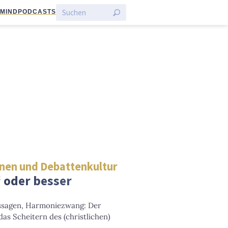
:MIND
PODCASTS
nnen und Debattenkultur
 oder besser
ussagen, Harmoniezwang: Der
das Scheitern des (christlichen)