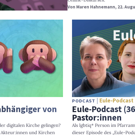
Von
Maren Hahnemann
, 22. Aug
Eule-Podcast
PODCAST
abhängiger von
Eule-Podcast (3
Pastor:innen
er digitalen Kirche gelingen?
Als lgbtiq* Person im Pfarram
 Akteur:innen und Kirchen
dieser Episode des „Eule-Pod