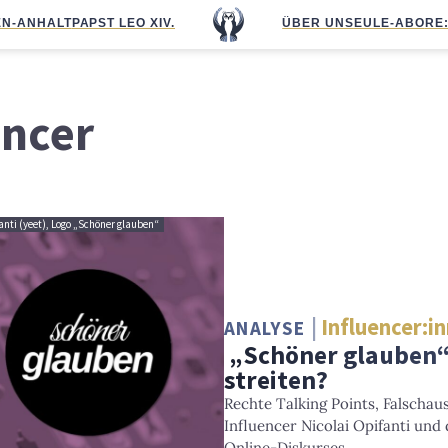
N-ANHALT
PAPST LEO XIV.
ÜBER UNS
EULE-ABO
RE
encer
anti (yeet), Logo „Schöner glauben“
Influencer:i
ANALYSE
„Schöner glauben“
streiten?
Rechte Talking Points, Falscha
Influencer Nicolai Opifanti und 
Online-Diskurses.