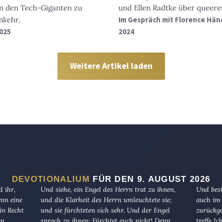
n den Tech-Giganten zu
und Ellen Radtke über queere
mkehr.
Im Gespräch mit Florence Hän
2025
2024
Weitere Artikel laden
DEVOTIONALIUM
FÜR DEN 9. AUGUST 2026
 ihr,
Und siehe, ein Engel des Herrn trat zu ihnen,
Und best
enn eine
und die Klarheit des Herrn umleuchtete sie;
auch im 
in Recht
und sie fürchteten sich sehr. Und der Engel
zurückge
en.
sprach zu ihnen: Fürchtet euch nicht! Denn
treffe I