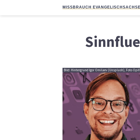
MISSBRAUCH EVANGELISCH
SACHSE
Sinnflu
Bild: Hintergrund Igor Omilaev (Unsplash), Foto Opif