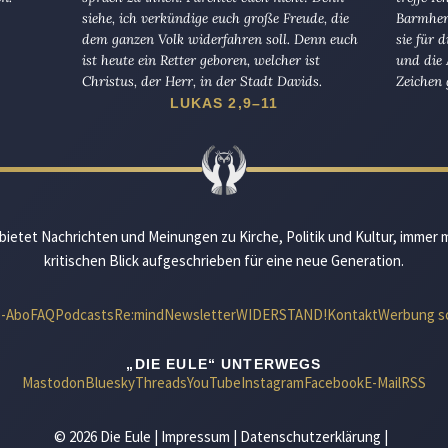
siehe, ich verkündige euch große Freude, die
Barmherz
dem ganzen Volk widerfahren soll. Denn euch
sie für 
ist heute ein Retter geboren, welcher ist
und die 
Christus, der Herr, in der Stadt Davids.
Zeichen 
LUKAS 2,9–11
bietet Nachrichten und Meinungen zu Kirche, Politik und Kultur, immer 
kritischen Blick aufgeschrieben für eine neue Generation.
e-Abo
FAQ
Podcasts
Re:mind
Newsletter
WIDERSTAND!
Kontakt
Werbung s
„DIE EULE“ UNTERWEGS
Mastodon
Bluesky
Threads
YouTube
Instagram
Facebook
E-Mail
RSS
© 2026 Die Eule |
Impressum
|
Datenschutzerklärung
|