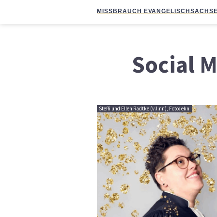
MISSBRAUCH EVANGELISCH
SACHSE
Social 
Steffi und Ellen Radtke (v.l.nr.), Foto: ekn