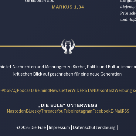
sie kannten ihn.
die glau
diejenig
MARKUS 1,34
Pein seh
und daß 
bietet Nachrichten und Meinungen zu Kirche, Politik und Kultur, immer 
kritischen Blick aufgeschrieben für eine neue Generation.
e-Abo
FAQ
Podcasts
Re:mind
Newsletter
WIDERSTAND!
Kontakt
Werbung s
„DIE EULE“ UNTERWEGS
Mastodon
Bluesky
Threads
YouTube
Instagram
Facebook
E-Mail
RSS
© 2026 Die Eule |
Impressum
|
Datenschutzerklärung
|