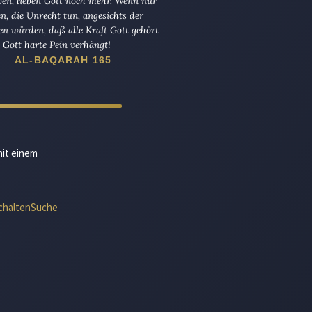
ben, lieben Gott noch mehr. Wenn nur
en, die Unrecht tun, angesichts der
en würden, daß alle Kraft Gott gehört
Gott harte Pein verhängt!
AL-BAQARAH 165
mit einem
chalten
Suche