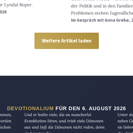
r Lyndal Roper.
der Politik und in den Familie
2026
Problemen stehen Jugendliche
Im Gespräch mit Anna Grebe, 2
Weitere Artikel laden
DEVOTIONALIUM
FÜR DEN 6. AUGUST 2026
kommen,
Und er heilte viele, die an mancherlei
Unter de
 werden
Krankheiten litten, und trieb viele Dämonen
neben Go
ischen
aus und ließ die Dämonen nicht reden, denn
sie lieb