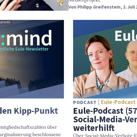
Von
Philipp Greifenstein
, 2. Juli
nsplash)
Eule-Podcast
PODCAST
den Kipp-Punkt
Eule-Podcast (5
Social-Media-Ve
weiterhilft
mitgliedschaftszahlen über
Marginalisierung beschlossene
Über Social-Media-Verbote fü