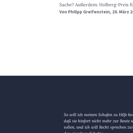
Sache? Außerdem: Holberg-Preis fü
Von
Philipp Greifenstein
, 20. März 
So will ich meinen Schafen zu Hilfe 
daß sie hinfort nicht mehr zur Beute
sollen, und ich will Recht sprechen zw