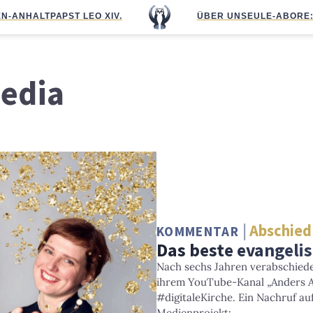
N-ANHALT
PAPST LEO XIV.
ÜBER UNS
EULE-ABO
RE
Media
Abschied
KOMMENTAR
Das beste evangeli
Nach sechs Jahren verabschieden
ihrem YouTube-Kanal „Anders A
#digitaleKirche. Ein Nachruf au
Medienprojekt: