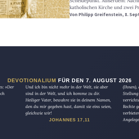
Scheidepunkt. Außerdem: Nachr
katholischen Kirche und zwei Pr
Von
Philipp Greifenstein
, 8. Se
DEVOTIONALIUM
FÜR DEN 7. AUGUST 2026
es: »Der
Und ich bin nicht mehr in der Welt, sie aber
(Ihnen),
och
sind in der Welt, und ich komme zu dir.
Stellung
Heiliger Vater, bewahre sie in deinem Namen,
verricht
den du mir gegeben hast, damit sie eins seien,
Rechte g
gleichwie wir!
verbiete
Angelege
JOHANNES 17,11