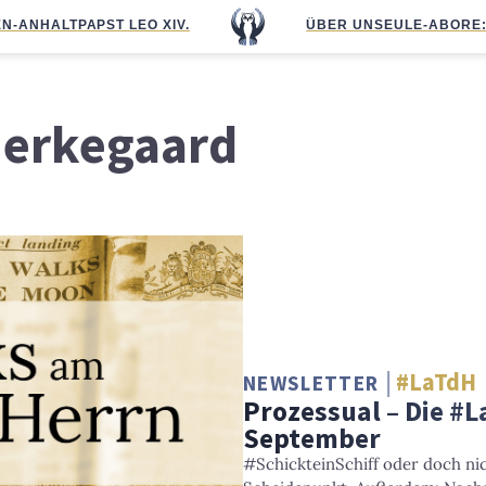
N-ANHALT
PAPST LEO XIV.
ÜBER UNS
EULE-ABO
RE
ierkegaard
#LaTdH
NEWSLETTER
Prozessual – Die #
September
#SchickteinSchiff oder doch ni