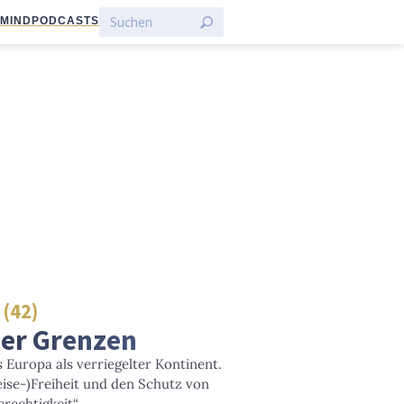
:MIND
PODCASTS
 (42)
ner Grenzen
Europa als verriegelter Kontinent.
eise-)Freiheit und den Schutz von
rechtigkeit“.