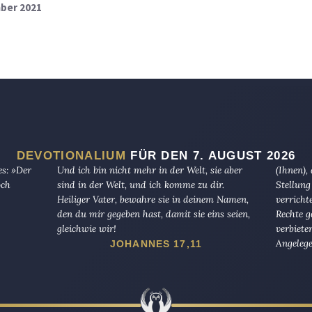
mber 2021
DEVOTIONALIUM
FÜR DEN 7. AUGUST 2026
es: »Der
Und ich bin nicht mehr in der Welt, sie aber
(Ihnen),
och
sind in der Welt, und ich komme zu dir.
Stellung
Heiliger Vater, bewahre sie in deinem Namen,
verricht
den du mir gegeben hast, damit sie eins seien,
Rechte g
gleichwie wir!
verbiete
Angelege
JOHANNES 17,11