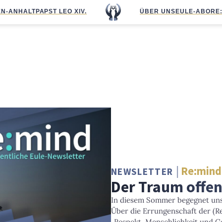
N-ANHALT
PAPST LEO XIV.
ÜBER UNS
EULE-ABO
RE
Re:mind
NEWSLETTER
Der Traum offe
In diesem Sommer begegnet uns 
Über die Errungenschaft der (R
„Respekt, Menschlichkeit und Ge