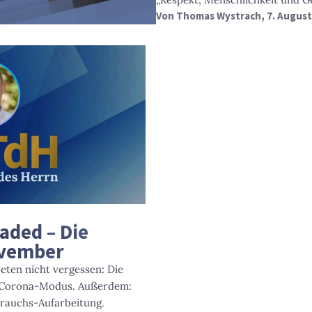
Von
Thomas Wystrach
, 7. Augus
aded – Die
ovember
beten nicht vergessen: Die
im Corona-Modus. Außerdem:
rauchs-Aufarbeitung.