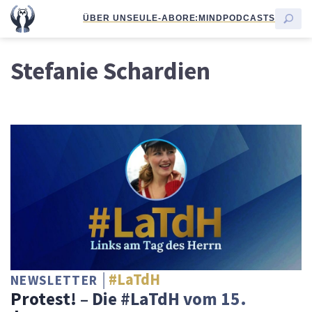
ÜBER UNS
EULE-ABO
RE:MIND
PODCASTS
Stefanie Schardien
#LaTdH
NEWSLETTER
Protest! – Die #LaTdH vom 15.