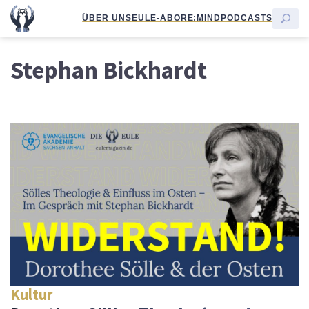
ÜBER UNS
EULE-ABO
RE:MIND
PODCASTS
Stephan Bickhardt
Kultur