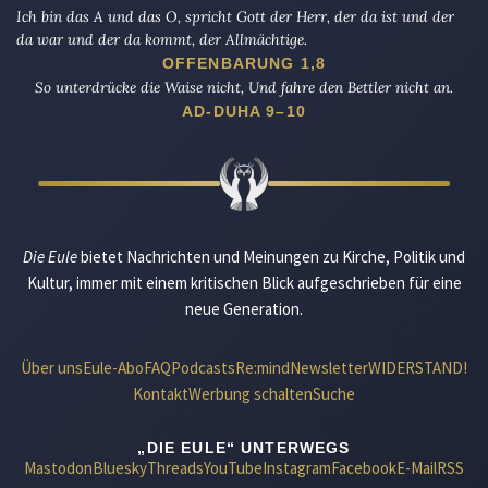
Ich bin das A und das O, spricht Gott der Herr, der da ist und der
da war und der da kommt, der Allmächtige.
OFFENBARUNG 1,8
So unterdrücke die Waise nicht, Und fahre den Bettler nicht an.
AD-DUHA 9–10
Die Eule
bietet Nachrichten und Meinungen zu Kirche, Politik und
Kultur, immer mit einem kritischen Blick aufgeschrieben für eine
neue Generation.
Über uns
Eule-Abo
FAQ
Podcasts
Re:mind
Newsletter
WIDERSTAND!
Kontakt
Werbung schalten
Suche
„DIE EULE“ UNTERWEGS
Mastodon
Bluesky
Threads
YouTube
Instagram
Facebook
E-Mail
RSS