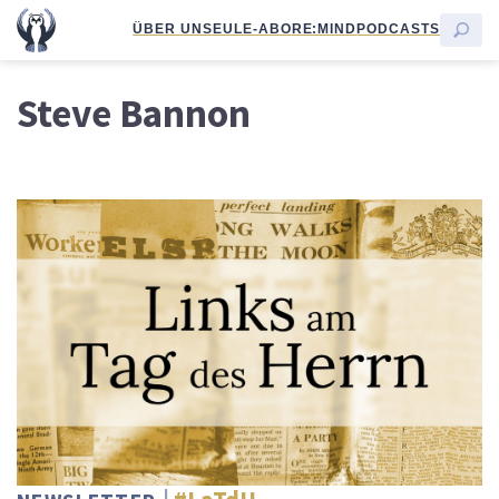
ÜBER UNS
EULE-ABO
RE:MIND
PODCASTS
Steve Bannon